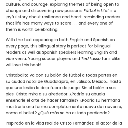
culture, and courage, exploring themes of being open to
change and discovering new passions.
Fútbol is Life!
is a
joyful story about resilience and heart, reminding readers
that life has many ways to score . . . and every one of
them is worth celebrating.
With the text appearing in both English and Spanish on
every page, this bilingual story is perfect for bilingual
readers as well as Spanish speakers learning English and
vice versa. Young soccer players and
Ted Lasso
fans alike
will love this book!
Cristobalito va con su balón de fútbol a todas partes en
su ciudad natal de Guadalajara, en Jalisco, México... hasta
que una lesión lo deja fuera de juego. Sin el balón a sus
pies, Cristo mira a su alrededor. ¿Podría su abuela
enseñarle el arte de hacer tamales? ¿Podría su hermana
mostrarle una forma completamente nueva de moverse,
como el ballet? ¿Qué más se ha estado perdiendo?
Inspirado en la vida real de Cristo Fernández, el actor de la