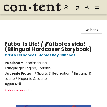
Content Bookstore
Go back
Fútbol Is Life! / ¡Fútbol es vida!
(Bilingual Hardcover Storybook)
Cristo Fernández
,
James Rey Sanchez
Publisher:
Scholastic Inc.
Language:
English, Spanish
Juvenile Fiction
/
Sports & Recreation / Hispanic &
Latino / Hispanic & Latino
Ages 4-8
Sales demand: